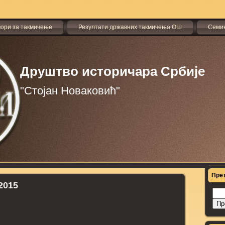
вори за такмичење
Резултати државних такмичења ОШ
Семи
Друштво историчара Србије
"Стојан Новаковић"
Пре
2015
Прет
за: