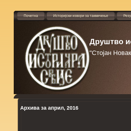
Почетна
Историјски извори за такмичење
Рез
Друштво и
"Стојан Нова
Архива за април, 2016