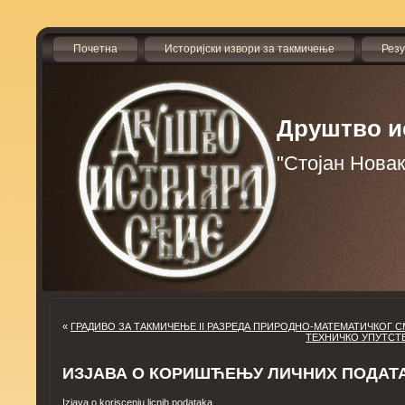
Почетна
Историјски извори за такмичење
Рез
Друштво и
"Стојан Нова
«
ГРАДИВО ЗА ТАКМИЧЕЊЕ II РАЗРЕДА ПРИРОДНО-МАТЕМАТИЧКОГ 
ТЕХНИЧКО УПУТСТ
ИЗЈАВА О КОРИШЋЕЊУ ЛИЧНИХ ПОДАТ
Izjava o koriscenju licnih podataka