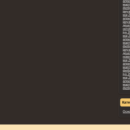
апри
март
фебр
јану
мај 
апри
јану
деце
окто
јун 
мај 
апри
март
фебр
јану
деце
нове
мај 
апри
март
фебр
јун 
мај 
апри
март
фебр
Кате
Осн