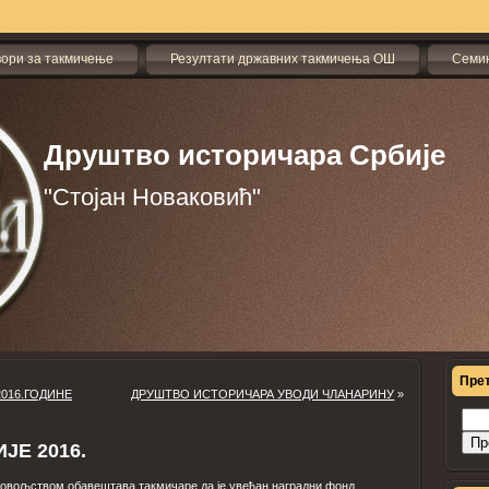
вори за такмичење
Резултати државних такмичења ОШ
Семи
Друштво историчара Србије
"Стојан Новаковић"
Пре
2016.ГОДИНЕ
ДРУШТВО ИСТОРИЧАРА УВОДИ ЧЛАНАРИНУ
»
Прет
за:
ЈЕ 2016.
довољством обавештава такмичаре да је увећан наградни фонд