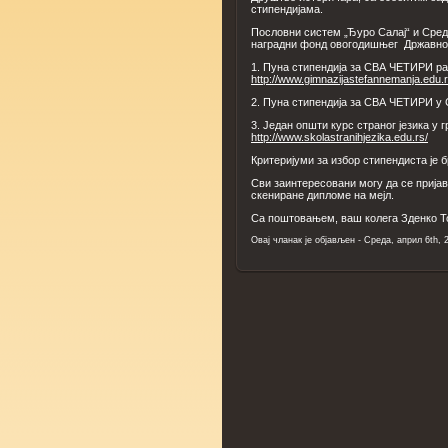
стипендијама.
Пословни систем „Ђуро Салај“ и Сре
наградни фонд овогодишњег Државно
1. Пуна стипендија за СВА ЧЕТИРИ р
http://www.gimnazijastefannemanja.edu.r
2. Пуна стипендија за СВА ЧЕТИРИ у
3. Један општи курс страног језика у 
http://www.skolastranihjezika.edu.rs/
Критеријуми за избор стипендиста је 
Сви заинтересовани могу да се пријав
скениране дипломе на мејл.
Са поштовањем, ваш колега Зденко 
Овај чланак је објављен - Cреда, април 6th, 