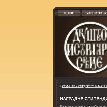
Почетна
Историјски из
«
СЕМИНАР У СМЕДЕРЕВУ 14.МАЈА 
НАГРАДНЕ СТИПЕНДИ
Друштво историчара, са особитим за