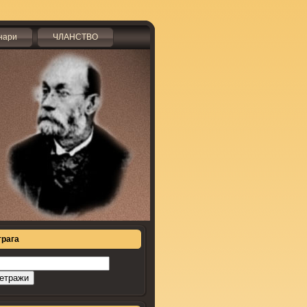
нари
ЧЛАНСТВО
трага
рага