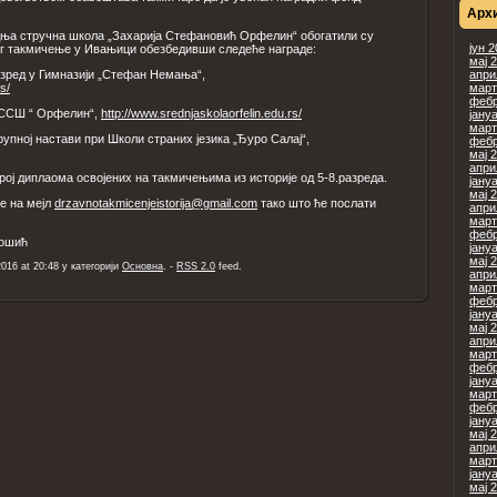
Арх
дња стручна школа „Захарија Стефановић Орфелин“ обогатили су
јун 
г такмичење у Ивањици обезбедивши следеће награде:
мај 
азред у Гимназији „Стефан Немања“,
апри
s/
март
фебр
 ССШ “ Орфелин“,
http://www.srednjaskolaorfelin.edu.rs/
јану
март
групној настави при Школи страних језика „Ђуро Салај“,
фебр
мај 
апри
број диплаома освојених на такмичењима из историје од 5-8.разреда.
јану
мај 
е на мејл
drzavnotakmicenjeistorija@gmail.com
тако што ће послати
апри
март
фебр
Тошић
јану
мај 
2016 at 20:48 у категорији
Основна
. -
RSS 2.0
feed.
апри
март
фебр
јану
мај 
апри
март
фебр
јану
март
фебр
јану
мај 
апри
март
јану
мај 