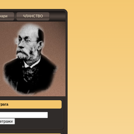
нари
ЧЛАНСТВО
трага
рага