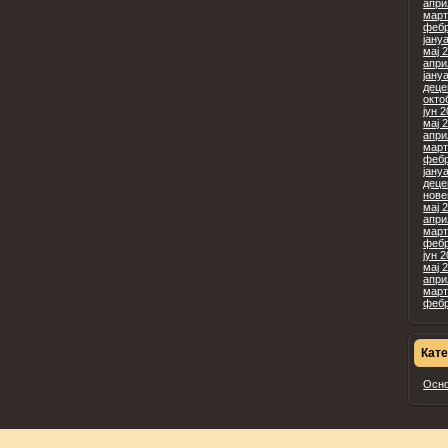
апри
март
фебр
јану
мај 
апри
јану
деце
окто
јун 
мај 
апри
март
фебр
јану
деце
нове
мај 
апри
март
фебр
јун 
мај 
апри
март
фебр
Кате
Осн