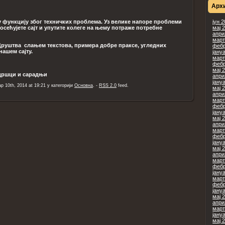
Арх
у функцију због техничких проблема. Уз велике напоре проблеми
јун 
осећујете сајт и упутите колеге на њему потраже потребне
мај 
апри
март
 Друштва слањем текстова, примера добре праксе, угледних
фебр
нашем сајту.
јану
март
фебр
мај 
шци и сарадњи
апри
јану
р 10th, 2014 at 19:21 у категорији
Основна
. -
RSS 2.0
feed.
мај 
апри
март
фебр
јану
мај 
апри
март
фебр
јану
мај 
апри
март
фебр
јану
март
фебр
јану
мај 
апри
март
јану
мај 