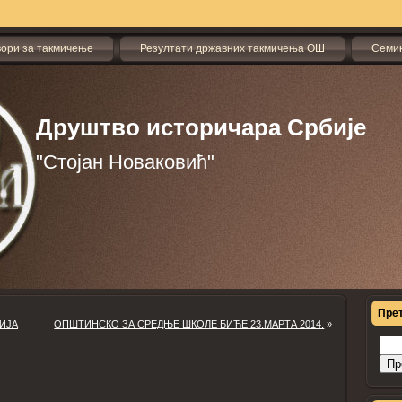
вори за такмичење
Резултати државних такмичења ОШ
Семи
Друштво историчара Србије
"Стојан Новаковић"
Пре
ИЈА
ОПШТИНСКО ЗА СРЕДЊЕ ШКОЛЕ БИЋЕ 23.МАРТА 2014.
»
Прет
за: