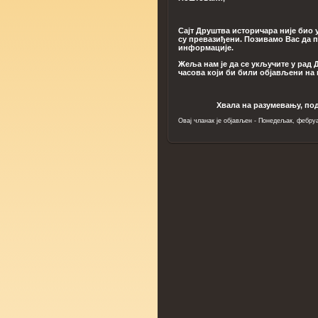
Сајт Друштва историчара није био 
су превазиђени. Позивамо Вас да п
информације.
Жеља нам је да се укључите у рад
часова који би били објављени на 
Хвала на разумевању, подр
Овај чланак је објављен - Понедељак, фебруа